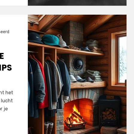
seerd
E
IPS
nt het
 lucht
r je