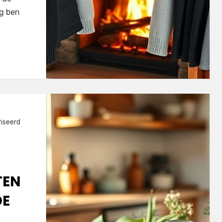
ng ben
iseerd
TEN
DE