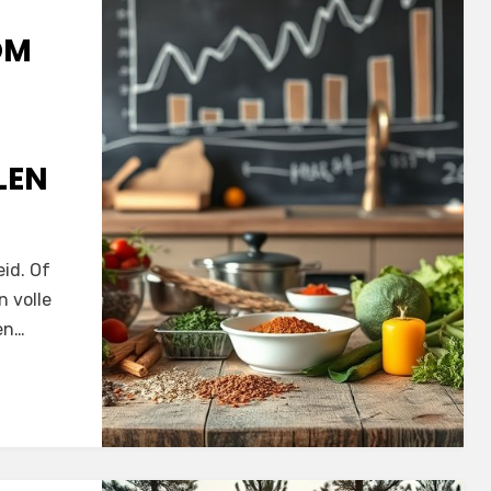
OM
LEN
eid. Of
n volle
gen…