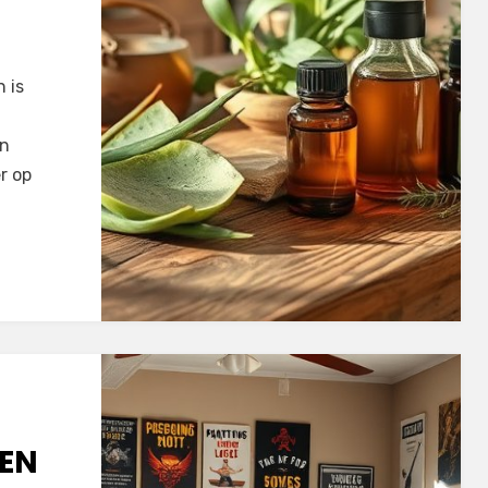
 is
an
r op
 EN