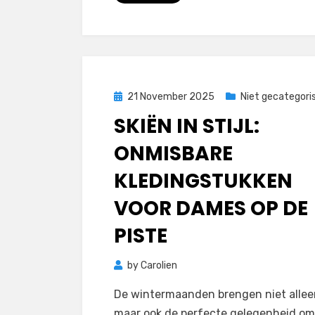
Posted
21 November 2025
Niet gecategori
on
SKIËN IN STIJL:
ONMISBARE
KLEDINGSTUKKEN
VOOR DAMES OP DE
PISTE
by
Carolien
De wintermaanden brengen niet allee
maar ook de perfecte gelegenheid om