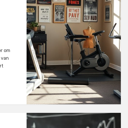
er om
t van
rt