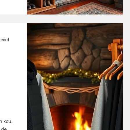
seerd
n kou,
 de