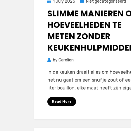
Posted
1 July 2025
Niet gecategoriseerd
on
SLIMME MANIEREN 
HOEVEELHEDEN TE
METEN ZONDER
KEUKENHULPMIDDE
by
Carolien
In de keuken draait alles om hoeveelh
het nu gaat om een snufje zout of ee
liter bouillon, elke maat heeft zijn ei
Read More