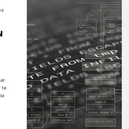
rd
N
aar
 te
ie