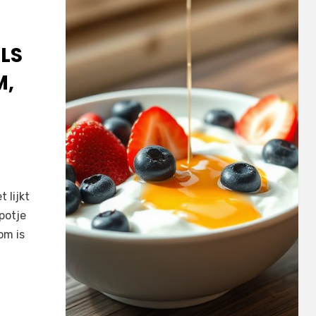
LS
M,
 lijkt
potje
om is