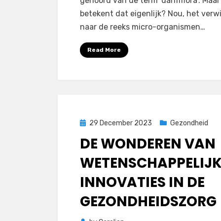
gehoord van de term ‘darmflora’. Maa
betekent dat eigenlijk? Nou, het verwi
naar de reeks micro-organismen…
Read More
Posted
29 December 2023
Gezondheid
on
DE WONDEREN VAN
WETENSCHAPPELIJK
INNOVATIES IN DE
GEZONDHEIDSZORG