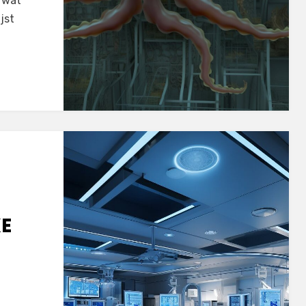
r wat
jst
E