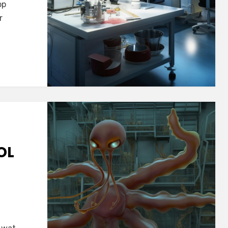
op
r
OL