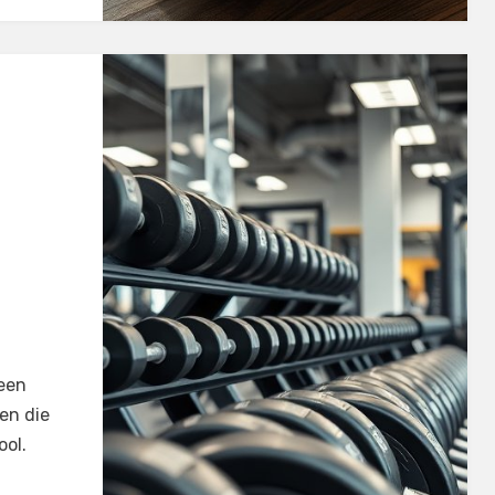
 een
en die
ool.