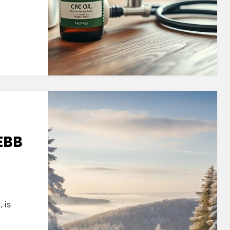
EBB
 is