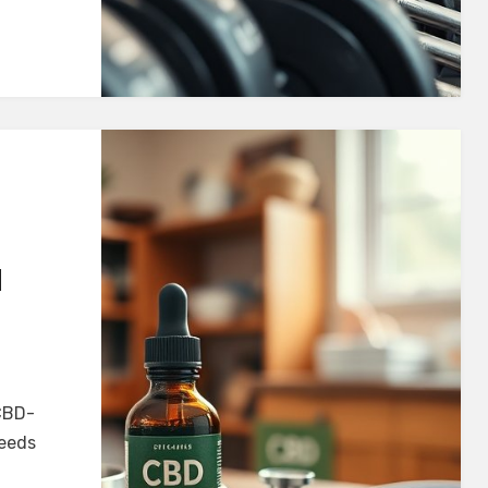
N
 CBD-
teeds