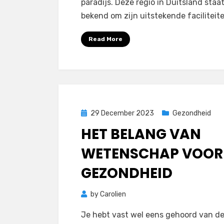
paradijs. Deze regio in Duitsland staa
bekend om zijn uitstekende faciliteit
Read More
Posted
29 December 2023
Gezondheid
on
HET BELANG VAN
WETENSCHAP VOOR 
GEZONDHEID
by
Carolien
Je hebt vast wel eens gehoord van d