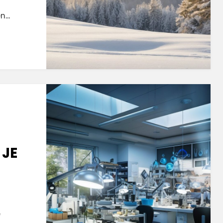
t
en…
JE
e