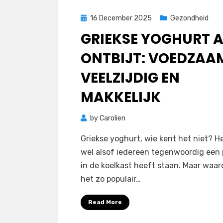
Posted
16 December 2025
Gezondheid
on
GRIEKSE YOGHURT A
ONTBIJT: VOEDZAA
VEELZIJDIG EN
MAKKELIJK
by
Carolien
Griekse yoghurt, wie kent het niet? Het
wel alsof iedereen tegenwoordig een 
in de koelkast heeft staan. Maar waar
het zo populair…
Read More