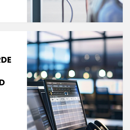
RDE
D