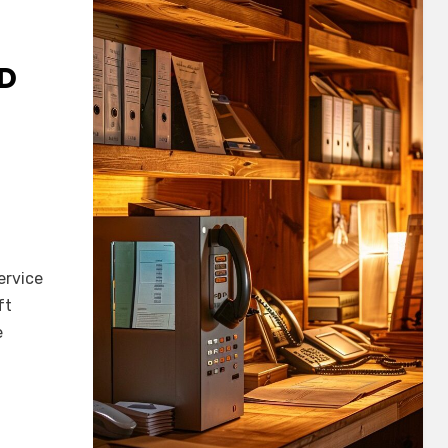
D
ervice
ft
e