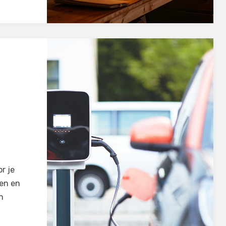
r je
ren en
n