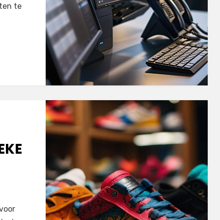
ten te
EKE
 voor