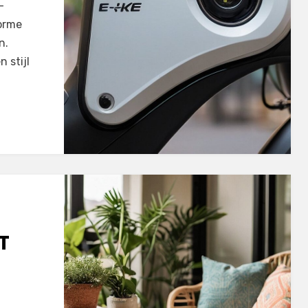
-
norme
n.
 stijl
T