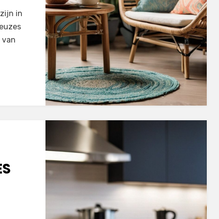
zijn in
 keuzes
e van
ES