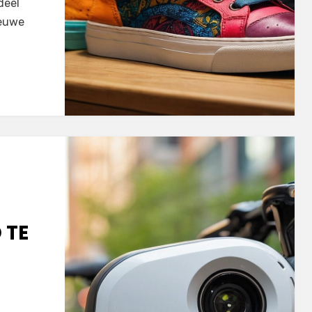
deel
ieuwe
 TE